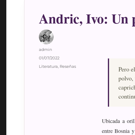
Andric, Ivo: Un 
Autor
admin
Publicado
01/07/2022
el
Categorías
Literatura
,
Reseñas
Pero e
polvo,
capric
contin
Ubicada a oril
entre Bosnia y