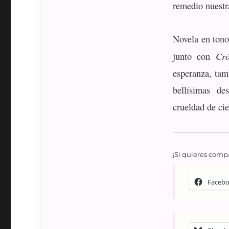
remedio nuestr
Novela en tono
Cró
junto con
esperanza, tam
bellísimas d
crueldad de ci
¡Si quieres compa
Faceb