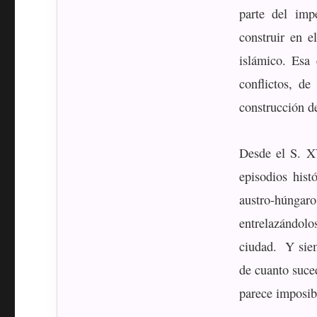
parte del imp
construir en e
islámico. Esa 
conflictos, de
construcción de
Desde el S. XV
episodios hist
austro-húngaro
entrelazándol
ciudad. Y siem
de cuanto suce
parece imposib