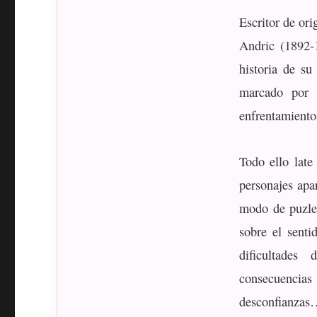
Escritor de or
Andric (1892-
historia de su
marcado por l
enfrentamientos
Todo ello late
personajes apa
modo de puzle 
sobre el senti
dificultades
consecuencias
desconfianzas…