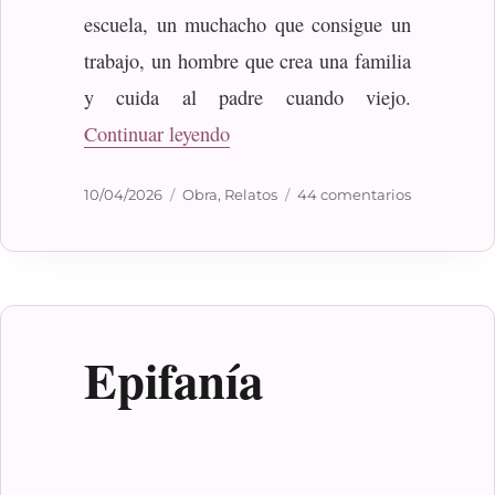
escuela, un muchacho que consigue un
trabajo, un hombre que crea una familia
y cuida al padre cuando viejo.
«Dolores ajenos»
Continuar leyendo
Publicado
Categorías
en
10/04/2026
Obra
,
Relatos
44 comentarios
el
Dolores
ajenos
Epifanía