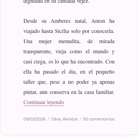
dignidad en su cansada vejez.
Desde su Amberes natal, Anton ha
viajado hasta Sicilia solo por conocerla.
Una mujer menudita, de mirada
transparente, vieja como el mundo y
casi ciega, es lo que ha encontrado. Con
ella ha pasado el día, en el pequeño
taller que, pese a no poder ya apenas
pintar, aún conserva en la casa familiar.
«Sofonisba»
Continuar leyendo
Publicado
Categorías
en
09/02/2026
Obra
,
Relatos
50 comentarios
el
Sofonisba