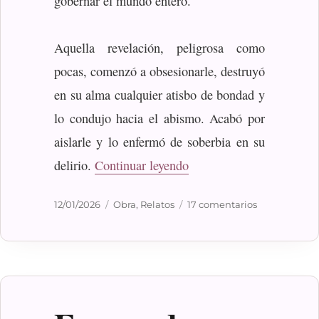
gobernar el mundo entero.
Aquella revelación, peligrosa como
pocas, comenzó a obsesionarle, destruyó
en su alma cualquier atisbo de bondad y
lo condujo hacia el abismo. Acabó por
aislarle y lo enfermó de soberbia en su
«El rey del mundo»
delirio.
Continuar leyendo
Publicado
Categorías
en
12/01/2026
Obra
,
Relatos
17 comentarios
el
El
rey
del
mundo