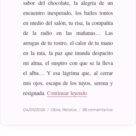
sabor del chocolate, la alegría de un
encuentro inesperado, los bailes tontos
en medio del salón, tu risa, la compañía
de la radio en las mañanas… Las
arrugas de tu rostro, el calor de tu mano
en la mía, la paz que inunda despacito
mi alma, el suspiro con que se la lleva
el alba… Y esa lágrima que, al cerrar
mis ojos, escapa de los tuyos, serena y
«Algo perfecto»
resignada.
Continuar leyendo
Publicado
Categorías
en
04/05/2026
Obra
,
Relatos
38 comentarios
el
Algo
perfecto