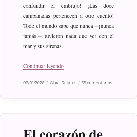
confundir el embrujo! ¡Las doce
campanadas pertenecen a otro cuento!
Todo el mundo sabe que nunca ─¡nunca
jamás!─ tuvieron nada que ver con el
mar y sus sirenas.
«Escamada»
Continuar leyendo
Publicado
Categorías
en
02/01/2026
Obra
,
Relatos
55 comentarios
el
Escamada
El corazón de