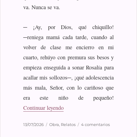
va. Nunca se va.
─ ¡Ay, por Dios, qué chiquillo!
─reniega mamá cada tarde, cuando al
volver de clase me encierro en mi
cuarto, rehúyo con premura sus besos y
empieza enseguida a sonar Rosalía para
acallar mis sollozos─, ¡qué adolescencia
más mala, Señor, con lo cariñoso que
era este niño de pequeño!
«Miedo»
Continuar leyendo
Publicado
Categorías
en
13/07/2026
Obra
,
Relatos
4 comentarios
el
Miedo