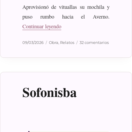
Aprovisionó de vituallas su mochila y
puso rumbo hacia el Averno.
«Epifanía»
Continuar leyendo
Publicado
Categorías
en
09/03/2026
Obra
,
Relatos
32 comentarios
el
Epifanía
Sofonisba