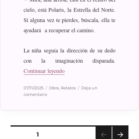
cielo, está Polaris, la Estrella del Norte.
Si alguna vez te pierdes, búscala, ella te
ayudará a recuperar el camino.
La niña seguía la dirección de su dedo
con la imaginación disparada.
«Las rutas del cielo»
Continuar leyendo
Publicado
Categorías
07/11/2025
Obra
,
Relatos
Deja un
el
en
comentario
Las
rutas
del
cielo
Paginación
PÁGINA
1