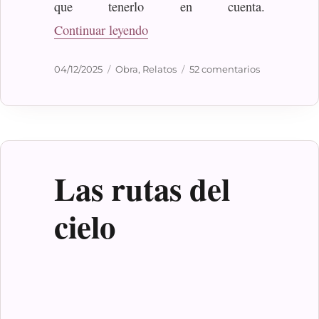
que tenerlo en cuenta.
«El corazón de la magia»
Continuar leyendo
Publicado
Categorías
en
04/12/2025
Obra
,
Relatos
52 comentarios
el
El
corazón
de
la
magia
Las rutas del
cielo