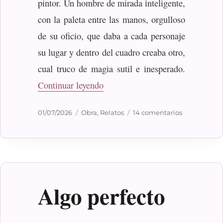
pintor. Un hombre de mirada inteligente,
con la paleta entre las manos, orgulloso
de su oficio, que daba a cada personaje
su lugar y dentro del cuadro creaba otro,
cual truco de magia sutil e inesperado.
«El pintor»
Continuar leyendo
Publicado
Categorías
en
01/07/2026
Obra
,
Relatos
14 comentarios
el
El
pintor
Algo perfecto