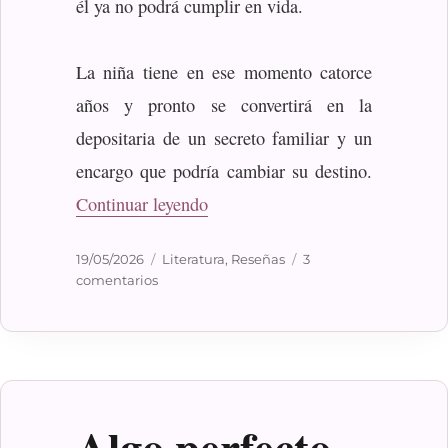
él ya no podrá cumplir en vida.
La niña tiene en ese momento catorce
años y pronto se convertirá en la
depositaria de un secreto familiar y un
encargo que podría cambiar su destino.
«Mulder, Elisabeth: Alba Grey»
Continuar leyendo
Publicado
Categorías
19/05/2026
Literatura
,
Reseñas
3
el
en
comentarios
Mulder,
Elisabeth:
Alba
Grey
Algo perfecto