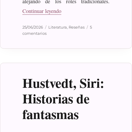
alejando de los roles tradicionales.
«Dickens, Monica: Mariana»
Continuar leyendo
Publicado
Categorías
25/06/2026
Literatura
,
Reseñas
5
el
en
comentarios
Dickens,
Monica:
Mariana
Hustvedt, Siri:
Historias de
fantasmas