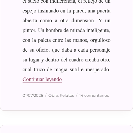
el suelo con indiferencia, el reflejo de un
espejo insinuado en la pared, una puerta
abierta como a otra dimensión. Y un
pintor. Un hombre de mirada inteligente,
con la paleta entre las manos, orgulloso
de su oficio, que daba a cada personaje
su lugar y dentro del cuadro creaba otro,
cual truco de magia sutil e inesperado.
«El pintor»
Continuar leyendo
Publicado
Categorías
en
01/07/2026
Obra
,
Relatos
14 comentarios
el
El
pintor