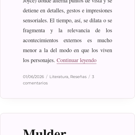
Joyce) donde alterna puntos de vista y se
detiene en detalles, gestos e impresiones
sensoriales. El tiempo, así, se dilata o se
fragmenta y la relevancia de los
acontecimientos externos es mucho
menor a la del modo en que los viven
«Mansfield, Kath
los personajes.
Continuar leyendo
Publicado
Categorías
01/06/2026
Literatura
,
Reseñas
3
el
en
comentarios
Mansfield,
Katherine:
Los
Burnell
Mulder,