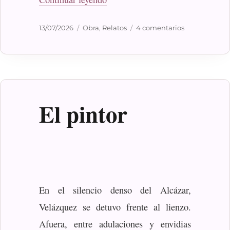
Publicado
Categorías
en
13/07/2026
Obra
,
Relatos
4 comentarios
el
Miedo
El pintor
En el silencio denso del Alcázar,
Velázquez se detuvo frente al lienzo.
Afuera, entre adulaciones y envidias