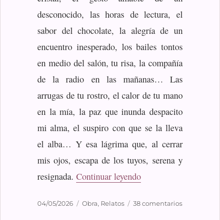
desconocido, las horas de lectura, el
sabor del chocolate, la alegría de un
encuentro inesperado, los bailes tontos
en medio del salón, tu risa, la compañía
de la radio en las mañanas… Las
arrugas de tu rostro, el calor de tu mano
en la mía, la paz que inunda despacito
mi alma, el suspiro con que se la lleva
el alba… Y esa lágrima que, al cerrar
mis ojos, escapa de los tuyos, serena y
«Algo perfecto»
resignada.
Continuar leyendo
Publicado
Categorías
en
04/05/2026
Obra
,
Relatos
38 comentarios
el
Algo