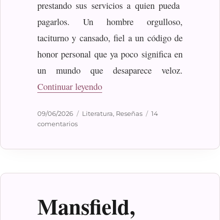
prestando sus servicios a quien pueda
pagarlos. Un hombre orgulloso,
taciturno y cansado, fiel a un código de
honor personal que ya poco significa en
un mundo que desaparece veloz.
«Pérez–Reverte, Arturo: El capit
Continuar leyendo
Publicado
Categorías
09/06/2026
Literatura
,
Reseñas
14
el
en
comentarios
Pérez–
Reverte,
Arturo:
El
capitán
Alatriste
Mansfield,