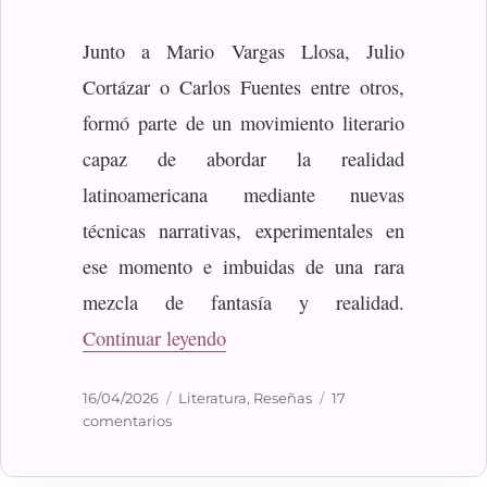
Junto a Mario Vargas Llosa, Julio
Cortázar o Carlos Fuentes entre otros,
formó parte de un movimiento literario
capaz de abordar la realidad
latinoamericana mediante nuevas
técnicas narrativas, experimentales en
ese momento e imbuidas de una rara
mezcla de fantasía y realidad.
«García Márquez, Gabriel: Cien 
Continuar leyendo
Publicado
Categorías
16/04/2026
Literatura
,
Reseñas
17
el
en
comentarios
García
Márquez,