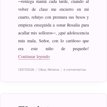
─reniega mamá cada tarde, cuando al
volver de clase me encierro en mi
cuarto, rehúyo con premura sus besos y
empieza enseguida a sonar Rosalía para
acallar mis sollozos─, ¡qué adolescencia
más mala, Señor, con lo cariñoso que
era este niño de pequeño!
«Miedo»
Continuar leyendo
Publicado
Categorías
en
13/07/2026
Obra
,
Relatos
4 comentarios
el
Miedo