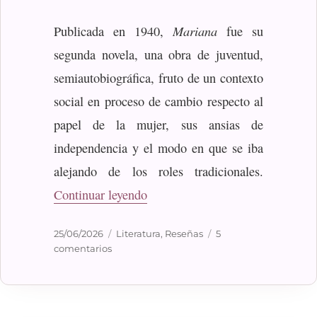
Mariana
Publicada en 1940,
fue su
segunda novela, una obra de juventud,
semiautobiográfica, fruto de un contexto
social en proceso de cambio respecto al
papel de la mujer, sus ansias de
independencia y el modo en que se iba
alejando de los roles tradicionales.
«Dickens, Monica: Mariana»
Continuar leyendo
Publicado
Categorías
25/06/2026
Literatura
,
Reseñas
5
el
en
comentarios
Dickens,
Monica:
Mariana