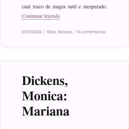
cual truco de magia sutil e inesperado.
«El pintor»
Continuar leyendo
Publicado
Categorías
en
01/07/2026
Obra
,
Relatos
14 comentarios
el
El
pintor
Dickens,
Monica:
Mariana