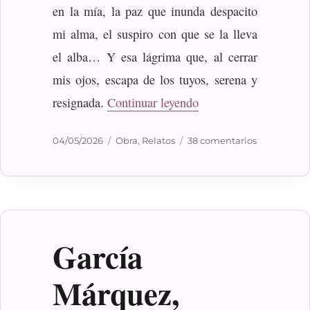
en la mía, la paz que inunda despacito
mi alma, el suspiro con que se la lleva
el alba… Y esa lágrima que, al cerrar
mis ojos, escapa de los tuyos, serena y
«Algo perfecto»
resignada.
Continuar leyendo
Publicado
Categorías
en
04/05/2026
Obra
,
Relatos
38 comentarios
el
Algo
perfecto
García
Márquez,