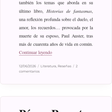
también los temas que aborda en su
Historias de fantasmas
último libro,
,
una reflexión profunda sobre el duelo, el
amor, los recuerdos… provocada por la
muerte de su esposo, Paul Auster, tras
más de cuarenta años de vida en común.
«Hustvedt, Siri: Historias de fan
Continuar leyendo
Publicado
Categorías
12/06/2026
Literatura
,
Reseñas
2
el
en
comentarios
Hustvedt,
Siri:
Historias
de
fantasmas