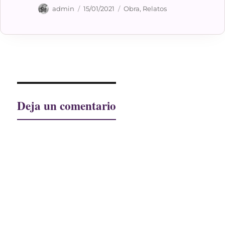
Autor
Publicado
Categorías
admin
15/01/2021
Obra
,
Relatos
el
Deja un comentario