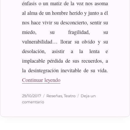
énfasis o un matiz de la voz nos asoma
al alma de un hombre herido y junto a él
nos hace vivir su desconcierto, sentir su
miedo, su fragilidad, su
vulnerabilidad… llorar su olvido y su
desolación, asistir a la lenta e
implacable pérdida de sus recuerdos, a
la desintegración inevitable de su vida.
«El padre»
Continuar leyendo
Publicado
Categorías
29/10/2017
Reseñas
,
Teatro
Deja un
el
en
comentario
El
padre