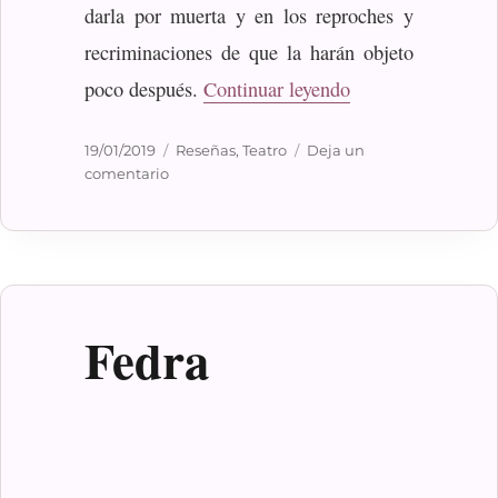
darla por muerta y en los reproches y
recriminaciones de que la harán objeto
«La vuelta de Nor
poco después.
Continuar leyendo
Publicado
Categorías
19/01/2019
Reseñas
,
Teatro
Deja un
el
en
comentario
La
vuelta
de
Nora
Fedra