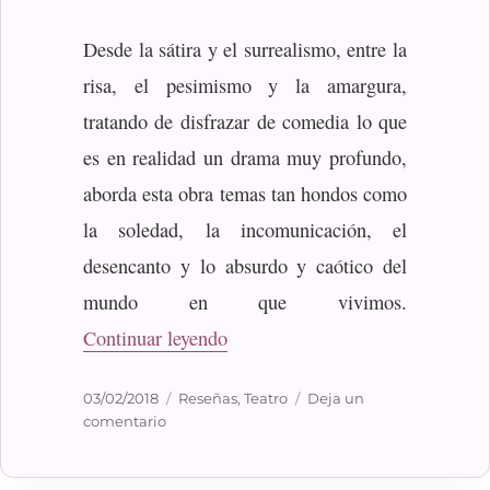
Desde la sátira y el surrealismo, entre la
risa, el pesimismo y la amargura,
tratando de disfrazar de comedia lo que
es en realidad un drama muy profundo,
aborda esta obra temas tan hondos como
la soledad, la incomunicación, el
desencanto y lo absurdo y caótico del
mundo en que vivimos.
«La cantante calva»
Continuar leyendo
Publicado
Categorías
03/02/2018
Reseñas
,
Teatro
Deja un
el
en
comentario
La
cantante
calva