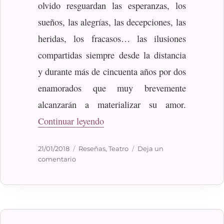
olvido resguardan las esperanzas, los
sueños, las alegrías, las decepciones, las
heridas, los fracasos… las ilusiones
compartidas siempre desde la distancia
y durante más de cincuenta años por dos
enamorados que muy brevemente
alcanzarán a materializar su amor.
«Ramsdell Gurney, Albert: Cart
Continuar leyendo
Publicado
Categorías
21/01/2018
Reseñas
,
Teatro
Deja un
el
en
comentario
Ramsdell
Gurney,
Albert:
Cartas
de
amor