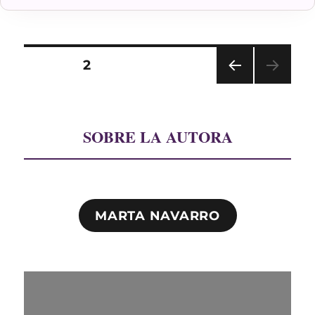
Paginación
PÁGINA
2
PÁGI
de
NA
ANT
entradas
ERIO
SOBRE LA AUTORA
R
MARTA NAVARRO