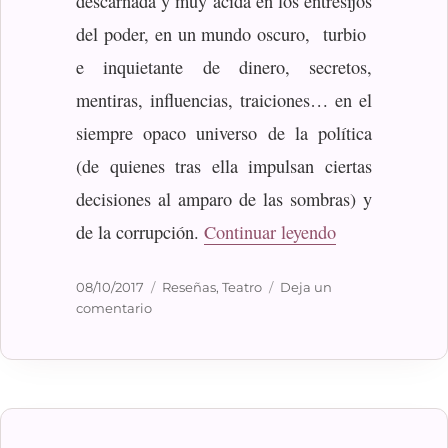
descarnada y muy ácida en los entresijos
del poder, en un mundo oscuro, turbio
e inquietante de dinero, secretos,
mentiras, influencias, traiciones… en el
siempre opaco universo de la política
(de quienes tras ella impulsan ciertas
decisiones al amparo de las sombras) y
«Muñeca de po
de la corrupción.
Continuar leyendo
Publicado
Categorías
08/10/2017
Reseñas
,
Teatro
Deja un
el
en
comentario
Muñeca
de
porcelana