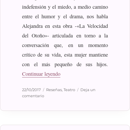
indefensión y el miedo, a medio camino
entre el humor y el drama, nos habla
Alejandra en esta obra -«La Velocidad
del Otoño»- articulada en torno a la
conversación que, en un momento
crítico de su vida, esta mujer mantiene
con el más pequeño de sus hijos.
«La velocidad del otoño»
Continuar leyendo
Publicado
Categorías
22/10/2017
Reseñas
,
Teatro
Deja un
el
en
comentario
La
velocidad
del
otoño