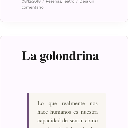
Publicado
Categorías
08/12/2018
Reseñas
,
Teatro
Deja un
el
en
comentario
Fedra
La golondrina
Lo que realmente nos
hace humanos es nuestra
capacidad de sentir como