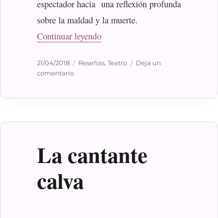
espectador hacia una reflexión profunda
sobre la maldad y la muerte.
«Moby Dick»
Continuar leyendo
Publicado
Categorías
21/04/2018
Reseñas
,
Teatro
Deja un
el
en
comentario
Moby
Dick
La cantante
calva