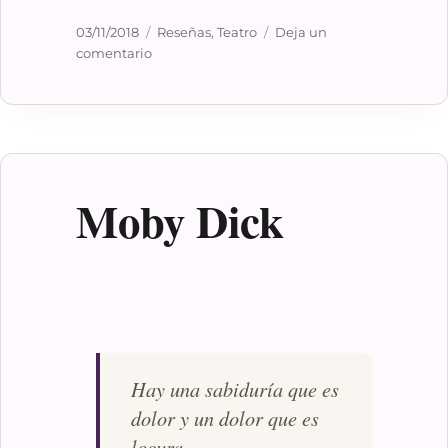
Publicado
Categorías
03/11/2018
Reseñas
,
Teatro
Deja un
el
en
comentario
La
golondrina
Moby Dick
Hay una sabiduría que es
dolor y un dolor que es
locura…