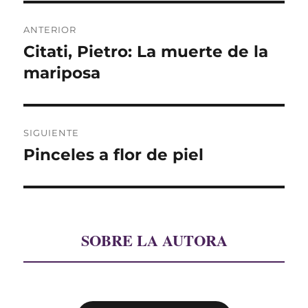
Navegación
ANTERIOR
de
Citati, Pietro: La muerte de la
Entrada
anterior:
mariposa
entradas
SIGUIENTE
Pinceles a flor de piel
Entrada
siguiente:
SOBRE LA AUTORA