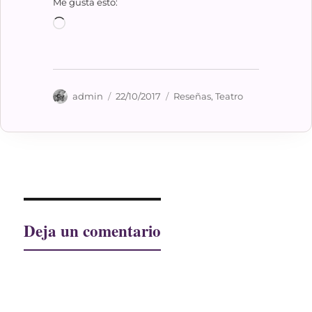
Me gusta esto:
Cargando...
Autor
Publicado
Categorías
admin
22/10/2017
Reseñas
,
Teatro
el
Deja un comentario