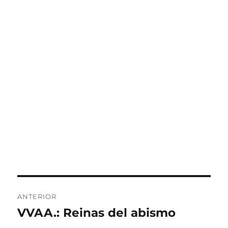
Navegación
ANTERIOR
de
VVAA.: Reinas del abismo
Entrada
anterior: