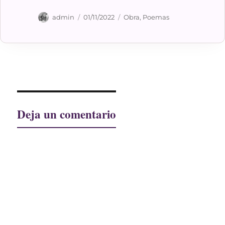
Autor
Publicado
Categorías
admin
01/11/2022
Obra
,
Poemas
el
Deja un comentario