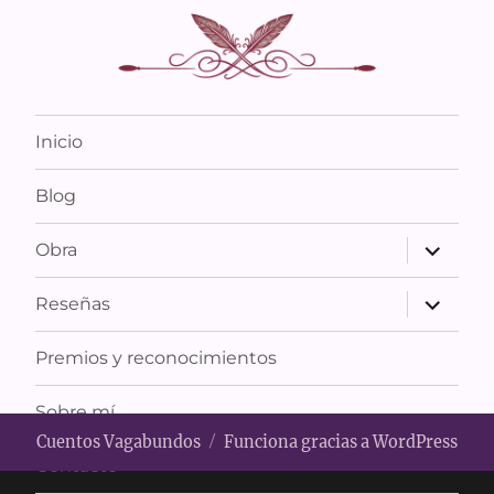
Inicio
Blog
expande
Obra
el
menú
inferior
expande
Reseñas
el
menú
inferior
Premios y reconocimientos
Sobre mí
Cuentos Vagabundos
Funciona gracias a WordPress
Contacto