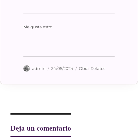
Me gusta esto:
Autor
Publicado
Categorías
admin
24/05/2024
Obra
,
Relatos
el
Deja un comentario