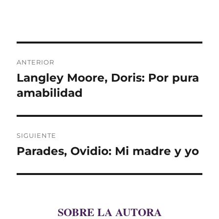
Navegación
ANTERIOR
de
Langley Moore, Doris: Por pura
Entrada
anterior:
amabilidad
entradas
SIGUIENTE
Parades, Ovidio: Mi madre y yo
Entrada
siguiente:
SOBRE LA AUTORA