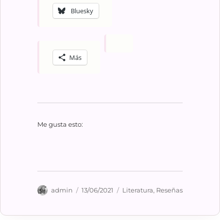
Bluesky
Más
Me gusta esto:
Autor
Publicado
Categorías
admin
13/06/2021
Literatura
,
Reseñas
el