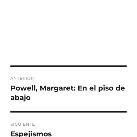
Navegación
ANTERIOR
de
Powell, Margaret: En el piso de
Entrada
anterior:
abajo
entradas
SIGUIENTE
Espejismos
Entrada