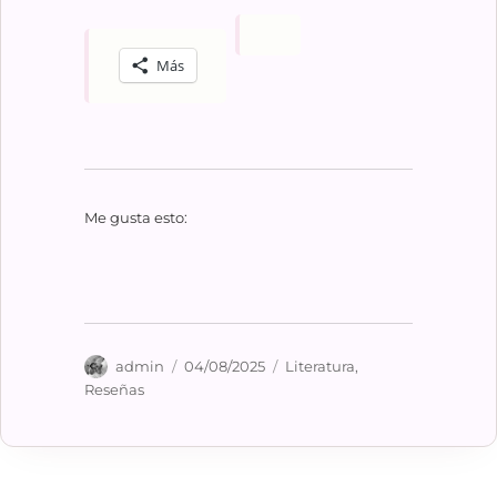
Más
Me gusta esto:
Autor
Publicado
Categorías
admin
04/08/2025
Literatura
,
el
Reseñas