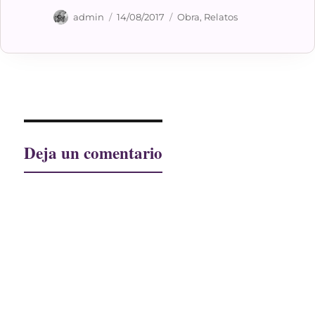
Autor
Publicado
Categorías
admin
14/08/2017
Obra
,
Relatos
el
Deja un comentario