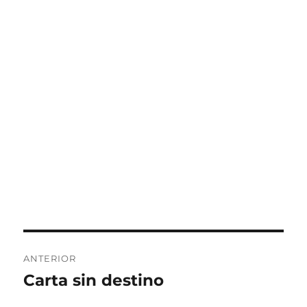
Navegación
ANTERIOR
de
Carta sin destino
Entrada
anterior:
entradas