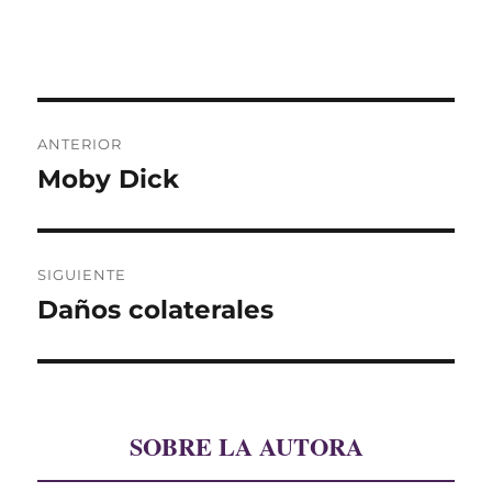
Navegación
ANTERIOR
de
Moby Dick
Entrada
anterior:
entradas
SIGUIENTE
Daños colaterales
Entrada
siguiente:
SOBRE LA AUTORA