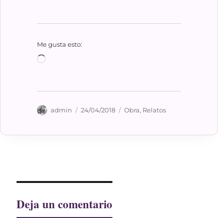
Me gusta esto:
Cargando...
Autor
Publicado
Categorías
admin
24/04/2018
Obra
,
Relatos
el
Deja un comentario