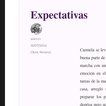
Expectativas
Autor
admin
Publicado
16/07/2024
Carmela se lev
el
Categorías
Obra
,
Relatos
buena parte de
marcha con una
emoción en el
tareas de la m
casa, arregló
preparar los 
deprisa pero a