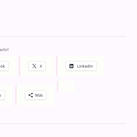
rtir!
ook
X
LinkedIn
y
Más