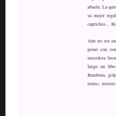
abuela. La quin
su mejor rega
caprichos… Rej
Aún no era me
peinó con esm
mecedora favor
luego un libr
Bumbum, golpe
tonta», insisti