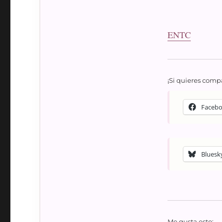
ENTC
¡Si quieres compa
Faceb
Bluesk
Me gusta esto: