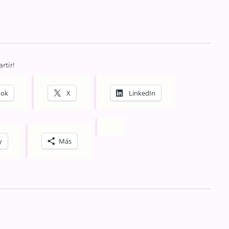
rtir!
ook
X
LinkedIn
y
Más