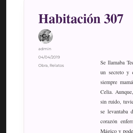
Habitación 307
Autor
admin
Publicado
04/04/2019
Se llamaba Ted
el
Categorías
Obra
,
Relatos
un secreto y 
siempre mamá.
Celia. Aunque,
sin ruido, tuv
se levantaba 
corazón enfer
Mágico y poder