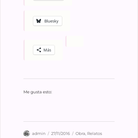
Bluesky
Más
Me gusta esto:
Autor
Publicado
Categorías
admin
27/11/2016
Obra
,
Relatos