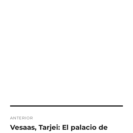
Navegación
ANTERIOR
de
Vesaas, Tarjei: El palacio de
Entrada