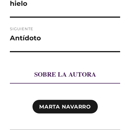
anterior:
hielo
entradas
SIGUIENTE
Antídoto
Entrada
siguiente:
SOBRE LA AUTORA
MARTA NAVARRO