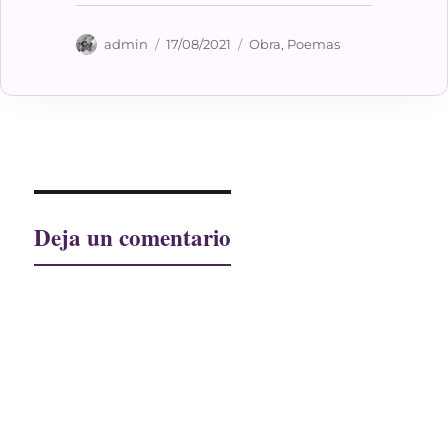
Autor
Publicado
Categorías
admin
17/08/2021
Obra
,
Poemas
el
Deja un comentario