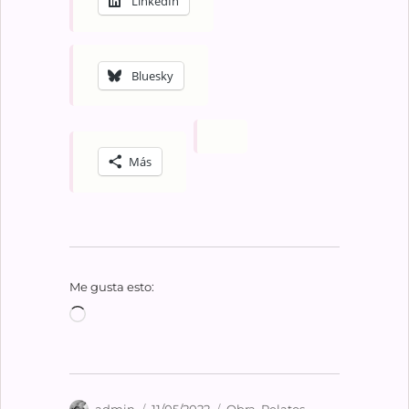
LinkedIn
Bluesky
Más
Me gusta esto:
Cargando...
Autor
Publicado
Categorías