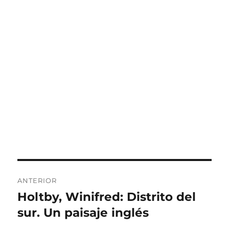
Navegación
ANTERIOR
de
Holtby, Winifred: Distrito del
Entrada
anterior:
sur. Un paisaje inglés
entradas