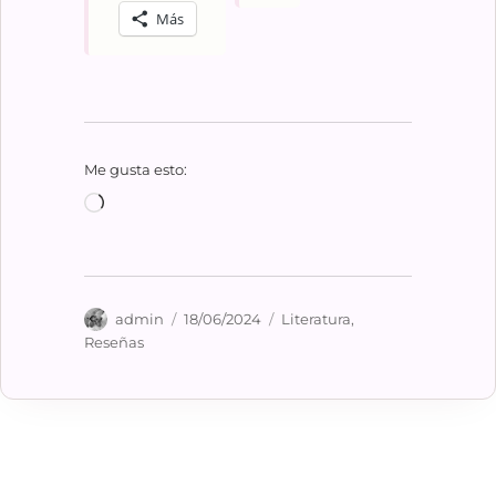
Más
Me gusta esto:
Cargando...
Autor
Publicado
Categorías
admin
18/06/2024
Literatura
,
el
Reseñas