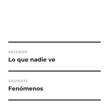
Navegación
ANTERIOR
de
Lo que nadie ve
Entrada
anterior:
entradas
SIGUIENTE
Fenómenos
Entrada
siguiente: