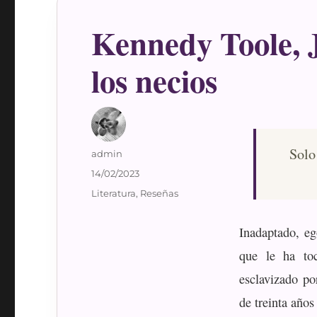
Kennedy Toole, 
los necios
Solo
Autor
admin
Publicado
14/02/2023
el
Categorías
Literatura
,
Reseñas
Inadaptado, ego
que le ha to
esclavizado po
de treinta años