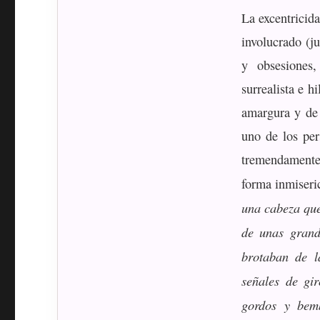
La excentricida
involucrado (ju
y obsesiones
surrealista e h
amargura y de
uno de los per
tremendamente s
forma inmiseri
una cabeza que
de unas grand
brotaban de 
señales de gir
gordos y bemb