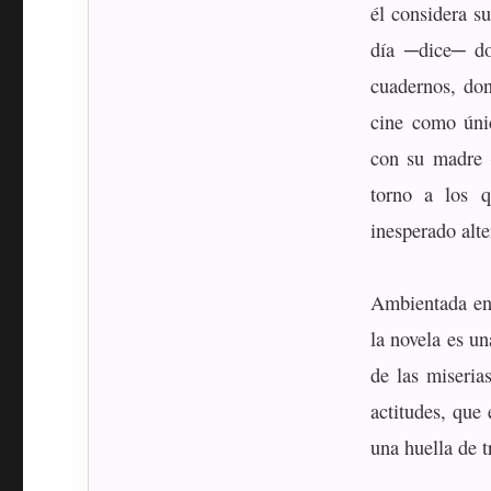
él considera s
día ─dice─ do
cuadernos, do
cine como únic
con su madre 
torno a los q
inesperado alte
Ambientada en 
la novela es un
de las miseria
actitudes, que
una huella de t