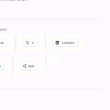
rtir!
ook
X
LinkedIn
y
Más