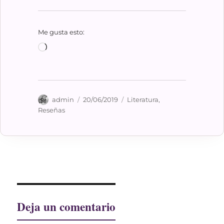
Me gusta esto:
Cargando...
Autor
Publicado
Categorías
admin
20/06/2019
Literatura
,
el
Reseñas
Deja un comentario