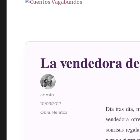
La vendedora de
Autor
admin
Publicado
10/03/2017
Día tras día, 
el
Categorías
Obra
,
Relatos
vendedora ofre
sonrisas regal
parque cierra 