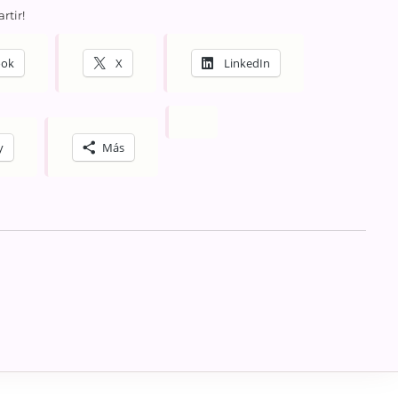
rtir!
ook
X
LinkedIn
y
Más