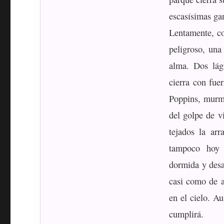
escasísimas gan
Lentamente, co
peligroso, una
alma. Dos lág
cierra con fue
Poppins, murmu
del golpe de v
tejados la arr
tampoco hoy c
dormida y desap
casi como de a
en el cielo. A
cumplirá.