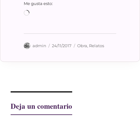
Me gusta esto:
Cargando...
Autor
Publicado
Categorías
admin
24/11/2017
Obra
,
Relatos
el
Deja un comentario