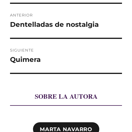
Navegación
ANTERIOR
de
Dentelladas de nostalgia
Entrada
anterior:
entradas
SIGUIENTE
Quimera
Entrada
siguiente:
SOBRE LA AUTORA
MARTA NAVARRO