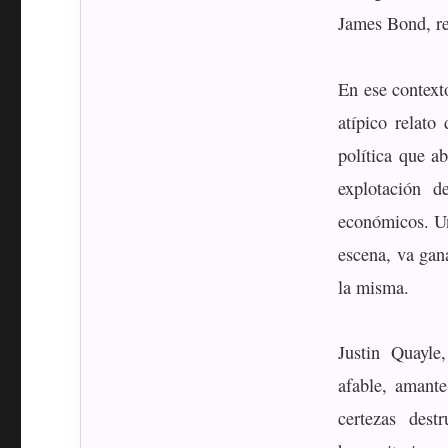
James Bond, re
En ese contex
atípico relato
política que a
explotación d
económicos. Un
escena, va gan
la misma.
Justin Quayle
afable, amante
certezas dest