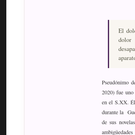
El dol
dolor
desap
aparat
Pseudónimo de
2020) fue uno 
en el S.XX. É
durante la Gue
de sus novelas
ambigüedades 