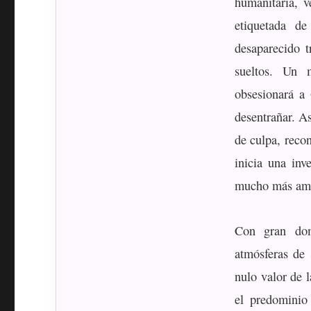
humanitaria, v
etiquetada d
desaparecido 
sueltos. Un 
obsesionará a 
desentrañar. A
de culpa, reco
inicia una inv
mucho más ampl
Con gran dom
atmósferas de 
nulo valor de 
el predominio 