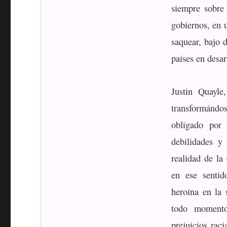
siempre sobre
gobiernos, en 
saquear, bajo 
países en desar
Justin Quayle
transformándo
obligado por 
debilidades y
realidad de la
en ese sentid
heroína en la 
todo momento
prejuicios rac