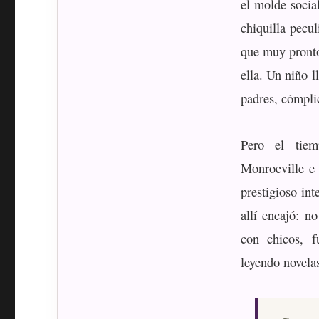
el molde socia
chiquilla pecu
que muy pronto
ella. Un niño l
padres, cómplic
Pero el tie
Monroeville e
prestigioso in
allí encajó: n
con chicos, f
leyendo novela