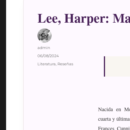
Lee, Harper: Ma
Autor
admin
Publicado
06/08/2024
el
Categorías
Literatura
,
Reseñas
Nacida en Mo
cuarta y últim
Frances Cunn