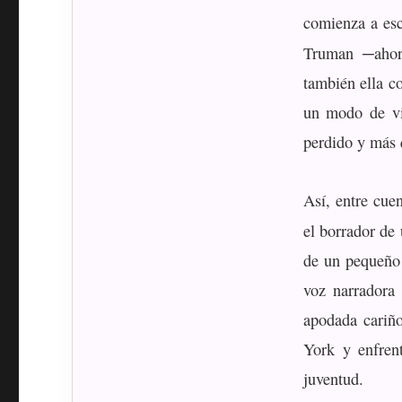
comienza a esc
Truman ─aho
también ella c
un modo de vi
perdido y más 
Así, entre cuen
el borrador de
de un pequeño
voz narradora
apodada cariñ
York y enfren
juventud.