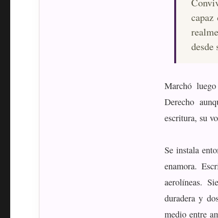
Conviv
capaz 
realme
desde 
Marchó luego
Derecho aunq
escritura, su v
Se instala ent
enamora. Escr
aerolíneas. Si
duradera y do
medio entre a