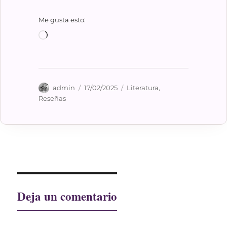
Me gusta esto:
Cargando...
Autor
Publicado
Categorías
admin
17/02/2025
Literatura
,
el
Reseñas
Deja un comentario