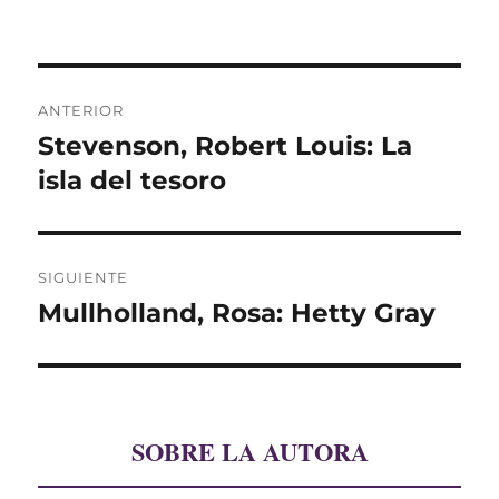
Navegación
ANTERIOR
de
Stevenson, Robert Louis: La
Entrada
anterior:
isla del tesoro
entradas
SIGUIENTE
Mullholland, Rosa: Hetty Gray
Entrada
siguiente:
SOBRE LA AUTORA