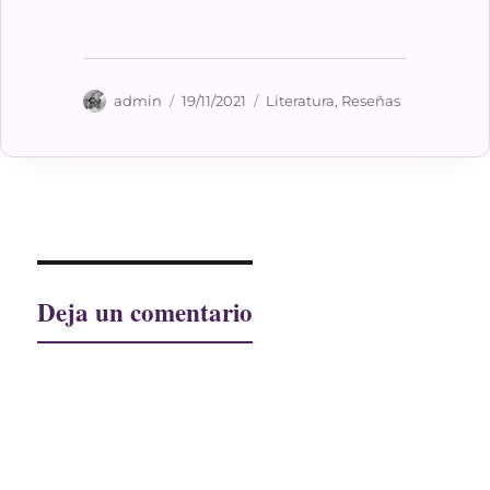
Autor
Publicado
Categorías
admin
19/11/2021
Literatura
,
Reseñas
el
Deja un comentario