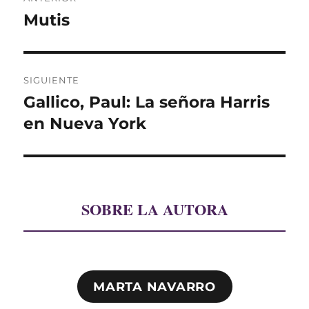
de
Mutis
Entrada
anterior:
entradas
SIGUIENTE
Gallico, Paul: La señora Harris
Entrada
siguiente:
en Nueva York
SOBRE LA AUTORA
MARTA NAVARRO