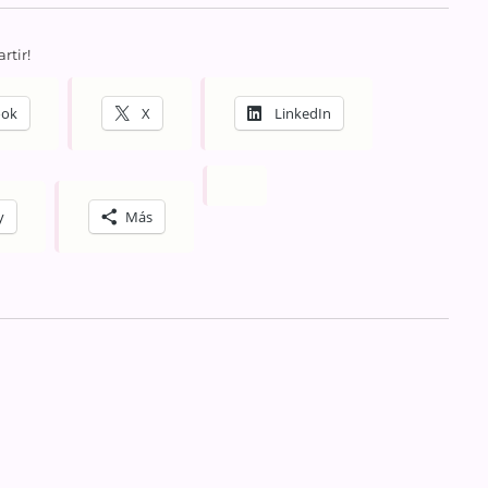
rtir!
ook
X
LinkedIn
y
Más