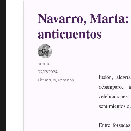
Navarro, Marta:
anticuentos
Autor
admin
Publicado
02/12/2024
lusión, alegr
el
Categorías
Literatura
,
Reseñas
desamparo, 
celebracione
sentimientos q
Entre forzadas