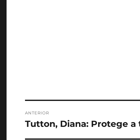
Navegación
ANTERIOR
de
Tutton, Diana: Protege a 
Entrada
anterior:
entradas