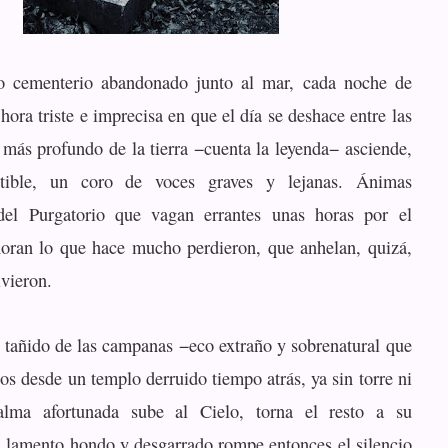
 cementerio abandonado junto al mar, cada noche de
 hora triste e imprecisa en que el día se deshace entre las
 más profundo de la tierra −cuenta la leyenda− asciende,
ptible, un coro de voces graves y lejanas. Ánimas
del Purgatorio que vagan errantes unas horas por el
oran lo que hace mucho perdieron, que anhelan, quizá,
ivieron.
e tañido de las campanas −eco extraño y sobrenatural que
jos desde un templo derruido tiempo atrás, ya sin torre ni
alma afortunada sube al Cielo, torna el resto a su
n lamento hondo y desgarrado rompe entonces el silencio