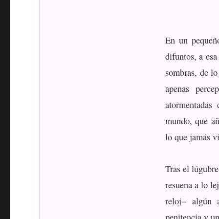
En un pequeño
difuntos, a esa
sombras, de lo
apenas perce
atormentadas 
mundo, que añ
lo que jamás v
Tras el lúgubr
resuena a lo le
reloj− algún 
penitencia y u