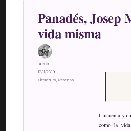
Panadés, Josep M
vida misma
Autor
admin
Publicado
13/11/2019
el
Categorías
Literatura
,
Reseñas
Cincuenta y ci
como la vida