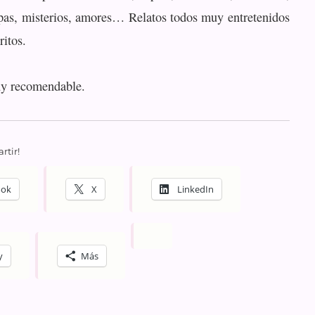
pas, misterios, amores… Relatos todos muy entretenidos
ritos.
uy recomendable.
rtir!
ook
X
LinkedIn
y
Más