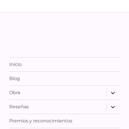
Inicio
Blog
expande
Obra
el
menú
inferior
expande
Reseñas
el
menú
inferior
Premios y reconocimientos