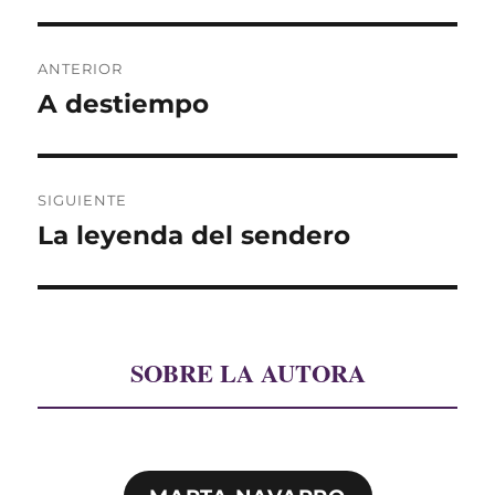
Navegación
ANTERIOR
de
A destiempo
Entrada
anterior:
entradas
SIGUIENTE
La leyenda del sendero
Entrada
siguiente:
SOBRE LA AUTORA