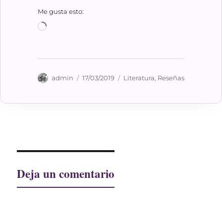
Me gusta esto:
Cargando...
Autor
Publicado
Categorías
admin
17/03/2019
Literatura
,
Reseñas
el
Deja un comentario