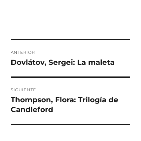
Navegación
ANTERIOR
de
Dovlátov, Sergei: La maleta
Entrada
anterior:
entradas
SIGUIENTE
Thompson, Flora: Trilogía de
Entrada
siguiente:
Candleford