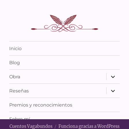
Inicio
Blog
expande
Obra
el
menú
inferior
expande
Reseñas
el
menú
inferior
Premios y reconocimientos
Sobre mí
Cuentos Vagabundos
Funciona gracias a WordPress