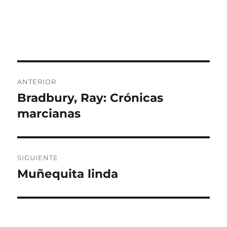
Navegación
ANTERIOR
de
Bradbury, Ray: Crónicas
Entrada
anterior:
marcianas
entradas
SIGUIENTE
Muñequita linda
Entrada
siguiente: