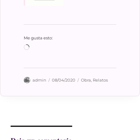
Me gusta esto:
Cargando...
Autor
Publicado
Categorías
admin
08/04/2020
Obra
,
Relatos
el