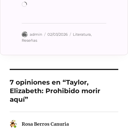
Cargando...
Autor
Publicado
Categorías
admin
02/03/2026
Literatura
,
el
Reseñas
7 opiniones en “Taylor,
Elizabeth: Prohibido morir
aquí”
Rosa Berros Canuria
dice: