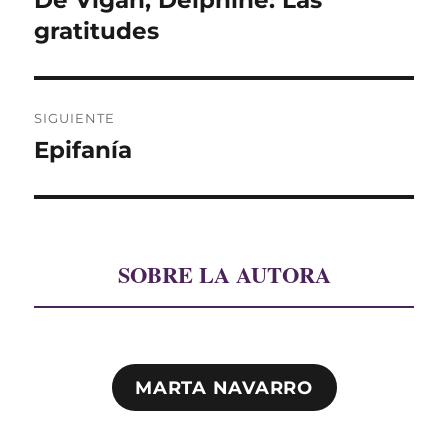
De Vigan, Delphine: Las
anterior:
gratitudes
entradas
SIGUIENTE
Epifanía
Entrada
siguiente:
SOBRE LA AUTORA
MARTA NAVARRO