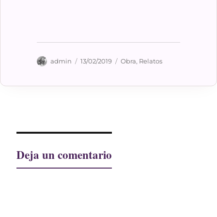
Autor
Publicado
Categorías
admin
13/02/2019
Obra
,
Relatos
el
Deja un comentario