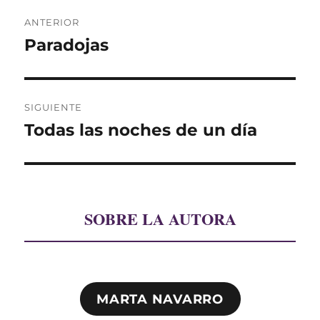
Navegación
ANTERIOR
de
Paradojas
Entrada
anterior:
entradas
SIGUIENTE
Todas las noches de un día
Entrada
siguiente:
SOBRE LA AUTORA
MARTA NAVARRO