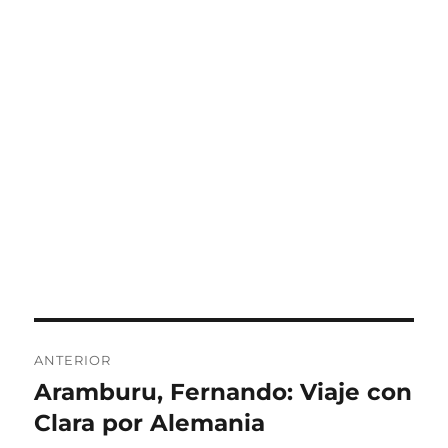
Navegación
ANTERIOR
de
Aramburu, Fernando: Viaje con
Entrada
anterior:
Clara por Alemania
entradas