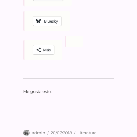
Bluesky
Más
Me gusta esto:
Autor
Publicado
Categorías
admin
20/07/2018
Literatura
,