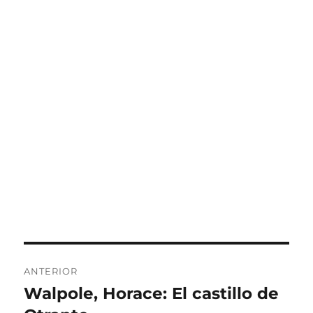
Navegación
ANTERIOR
de
Walpole, Horace: El castillo de
Entrada
anterior: