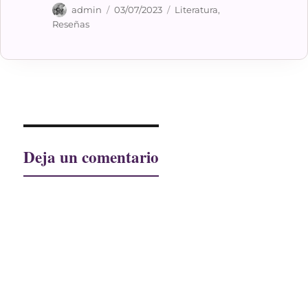
Autor
Publicado
Categorías
admin
03/07/2023
Literatura
,
el
Reseñas
Deja un comentario