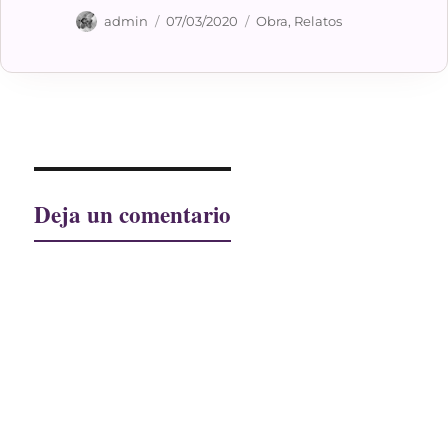
Autor
Publicado
Categorías
admin
07/03/2020
Obra
,
Relatos
el
Deja un comentario