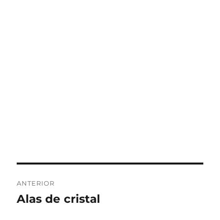
Navegación
ANTERIOR
de
Alas de cristal
Entrada
anterior:
entradas