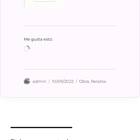
Me gusta esto:
Cargando...
Autor
Publicado
Categorías
admin
10/09/2022
Obra
,
Relatos
el