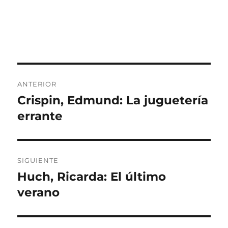
Navegación
ANTERIOR
de
Crispin, Edmund: La juguetería
Entrada
anterior:
errante
entradas
SIGUIENTE
Huch, Ricarda: El último
Entrada
siguiente:
verano