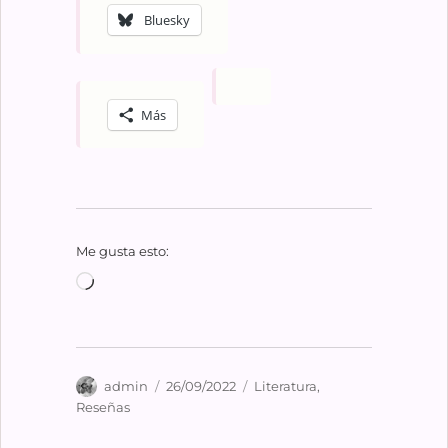
Bluesky
Más
Me gusta esto:
Cargando...
Autor
Publicado
Categorías
admin
26/09/2022
Literatura
,
el
Reseñas