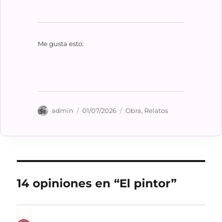
Me gusta esto:
Autor
Publicado
Categorías
admin
01/07/2026
Obra
,
Relatos
el
14 opiniones en “El pintor”