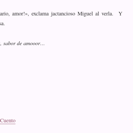
sario, amor!», exclama jactancioso Miguel al verla. Y
sa.
sa, sabor de amooor…
 Cuento