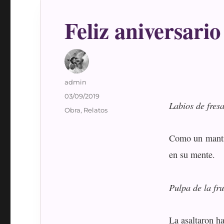
Feliz aniversario
Autor
admin
Publicado
03/09/2019
Labios de fre
el
Categorías
Obra
,
Relatos
Como un mantra
en su mente.
Pulpa de la fr
La asaltaron h