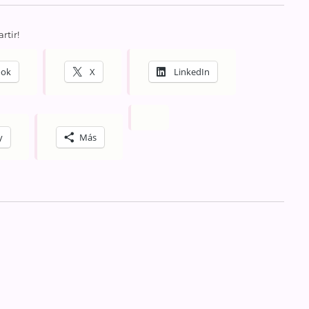
rtir!
ook
X
LinkedIn
y
Más