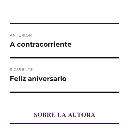
Navegación
ANTERIOR
de
A contracorriente
Entrada
anterior:
entradas
SIGUIENTE
Feliz aniversario
Entrada
siguiente:
SOBRE LA AUTORA