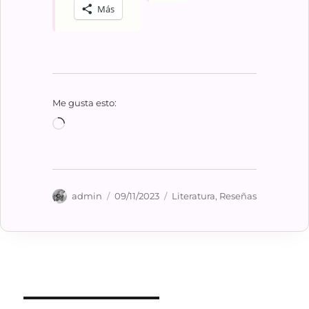
Más
Me gusta esto:
Cargando...
Autor
Publicado
Categorías
admin
09/11/2023
Literatura
,
Reseñas
el