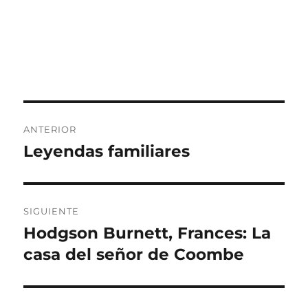
Navegación
ANTERIOR
de
Leyendas familiares
Entrada
anterior:
entradas
SIGUIENTE
Hodgson Burnett, Frances: La
Entrada
siguiente:
casa del señor de Coombe