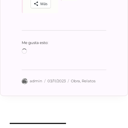
Más
Me gusta esto:
Cargando...
Autor
Publicado
Categorías
admin
03/11/2023
Obra
,
Relatos
el