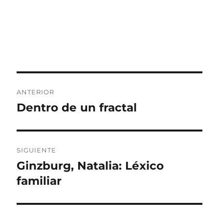
Navegación
ANTERIOR
de
Dentro de un fractal
Entrada
anterior:
entradas
SIGUIENTE
Ginzburg, Natalia: Léxico
Entrada
siguiente:
familiar