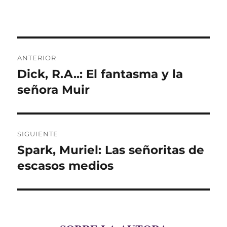
Navegación
ANTERIOR
de
Dick, R.A..: El fantasma y la
Entrada
anterior:
señora Muir
entradas
SIGUIENTE
Spark, Muriel: Las señoritas de
Entrada
siguiente:
escasos medios