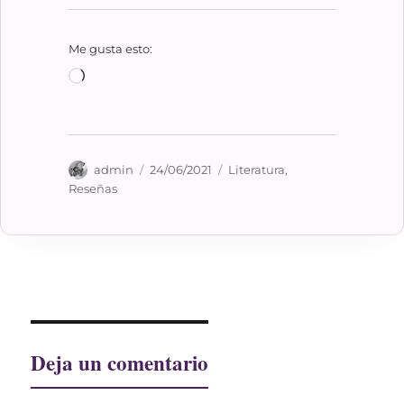
Me gusta esto:
Cargando...
Autor
Publicado
Categorías
admin
24/06/2021
Literatura
,
el
Reseñas
Deja un comentario