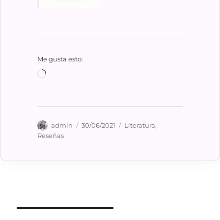
Me gusta esto:
Cargando...
Autor
Publicado
Categorías
admin
30/06/2021
Literatura
,
el
Reseñas