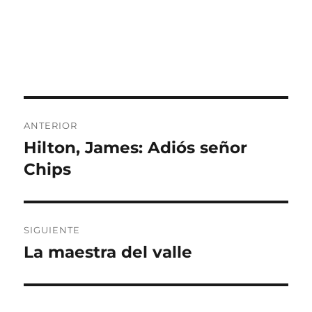
Navegación
ANTERIOR
de
Hilton, James: Adiós señor
Entrada
anterior:
Chips
entradas
SIGUIENTE
La maestra del valle
Entrada
siguiente: