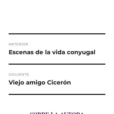
Navegación
ANTERIOR
de
Escenas de la vida conyugal
Entrada
anterior:
entradas
SIGUIENTE
Viejo amigo Cicerón
Entrada
siguiente: