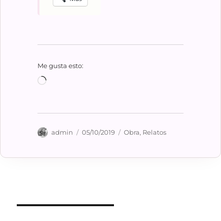
Me gusta esto:
Cargando...
Autor
Publicado
Categorías
admin
05/10/2019
Obra
,
Relatos
el