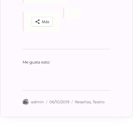
Más
Me gusta esto:
Autor
Publicado
Categorías
admin
06/10/2019
Reseñas
,
Teatro
el