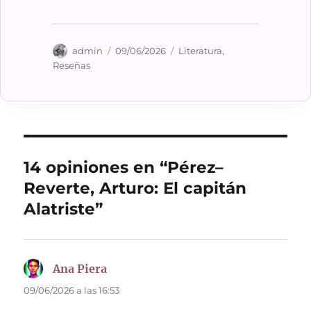
Autor
Publicado
Categorías
admin
09/06/2026
Literatura
,
el
Reseñas
14 opiniones en “Pérez–
Reverte, Arturo: El capitán
Alatriste”
Ana Piera
dice:
09/06/2026 a las 16:53