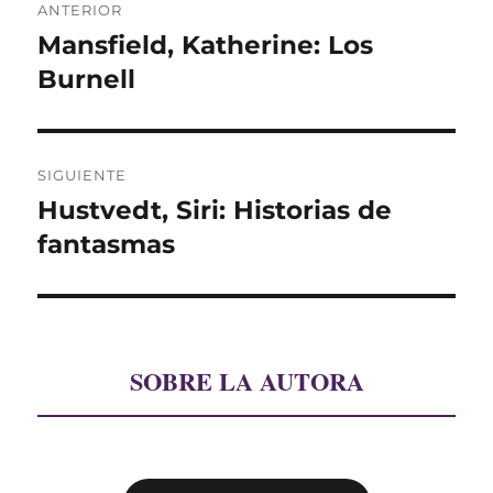
ANTERIOR
de
Mansfield, Katherine: Los
Entrada
anterior:
Burnell
entradas
SIGUIENTE
Hustvedt, Siri: Historias de
Entrada
siguiente:
fantasmas
SOBRE LA AUTORA